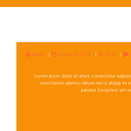
admin
|
August 21, 2025
|
20:32
|
Lorem ipsum dolor sit amet, consectetur adipisc
exercitation ullamco laboris nisi ut aliquip ex
pariatur. Excepteur sint 